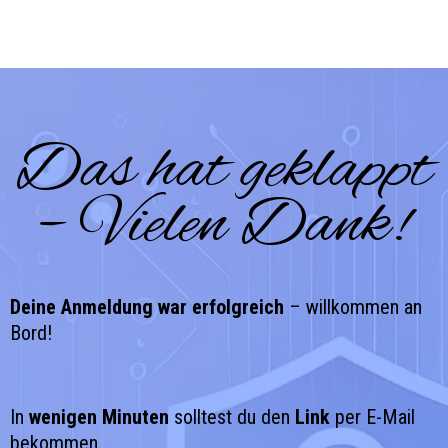
Zum
Computerservice Lex
Inhalt
springen
Das hat geklappt
– Vielen Dank!
Deine Anmeldung war erfolgreich
– willkommen an
Bord!
In
wenigen Minuten
solltest du den
Link
per E-Mail
bekommen.