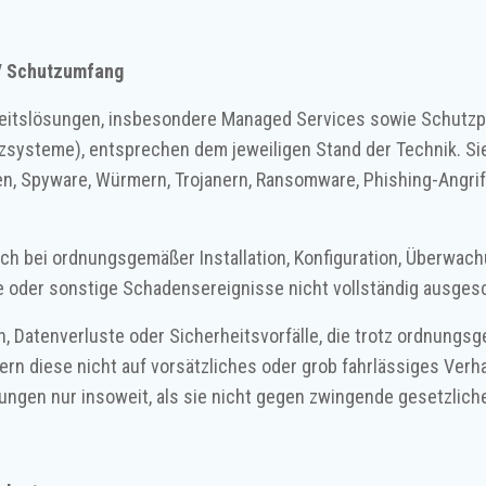
 / Schutzumfang
eitslösungen, insbesondere Managed Services sowie Schutzpr
zsysteme), entsprechen dem jeweiligen Stand der Technik. Sie
n, Spyware, Würmern, Trojanern, Ransomware, Phishing-Angriff
uch bei ordnungsgemäßer Installation, Konfiguration, Überwa
ste oder sonstige Schadensereignisse nicht vollständig ausge
, Datenverluste oder Sicherheitsvorfälle, die trotz ordnungsg
ern diese nicht auf vorsätzliches oder grob fahrlässiges Ver
ungen nur insoweit, als sie nicht gegen zwingende gesetzlic