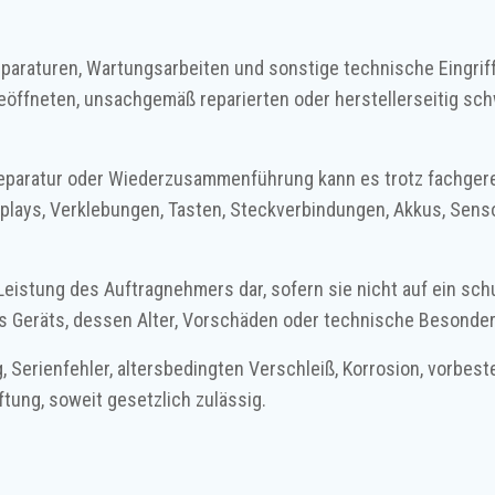
eparaturen, Wartungsarbeiten und sonstige technische Eingriff
 geöffneten, unsachgemäß reparierten oder herstellerseitig sc
Reparatur oder Wiederzusammenführung kann es trotz fachgere
ays, Verklebungen, Tasten, Steckverbindungen, Akkus, Senso
 Leistung des Auftragnehmers dar, sofern sie nicht auf ein s
s Geräts, dessen Alter, Vorschäden oder technische Besonder
, Serienfehler, altersbedingten Verschleiß, Korrosion, vorbe
tung, soweit gesetzlich zulässig.