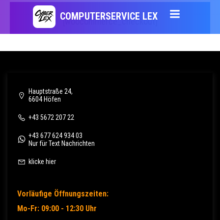
Zum
COMPUTERSERVICE LEX
[woocommerce_checkout]
Inhalt
springen
Hauptstraße 24,
6604 Höfen
+43 5672 207 22
+43 677 624 934 03
Nur für Text Nachrichten
klicke hier
Vorläufige Öffnungszeiten:
Mo-Fr: 09:00 - 12:30 Uhr